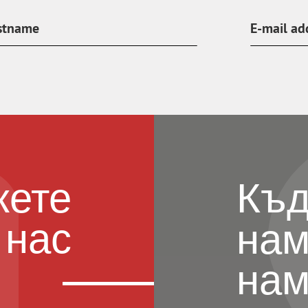
жете
Къд
 нас
нам
нам