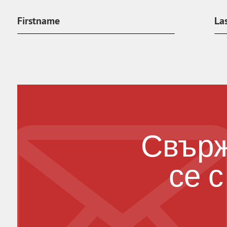
Свър
се с