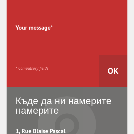
* Compulsory fields
Къде да ни намерите
намерите
1, Rue Blaise Pascal