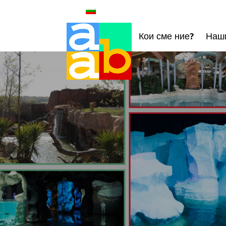
Кои сме ние?
Наши