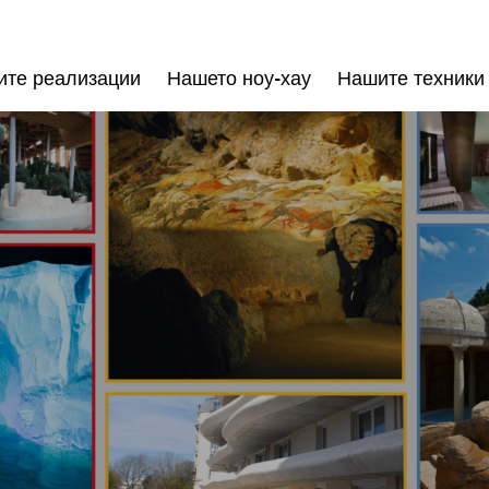
те реализации
Нашето ноу-хау
Нашите техники