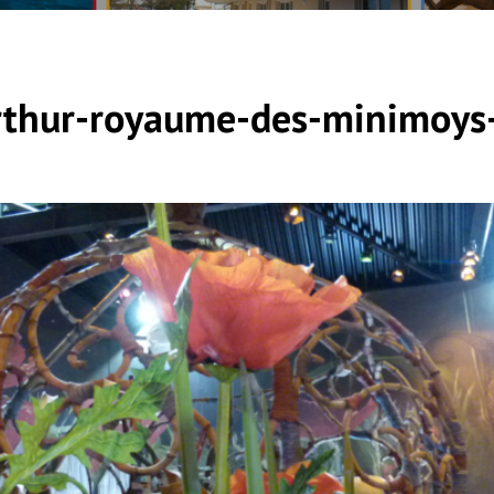
thur-royaume-des-minimoys