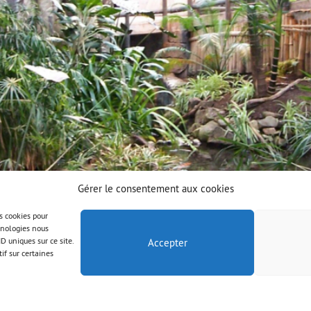
Gérer le consentement aux cookies
es cookies pour
chnologies nous
D uniques sur ce site.
Accepter
if sur certaines
© AAB 2023
Правна информация