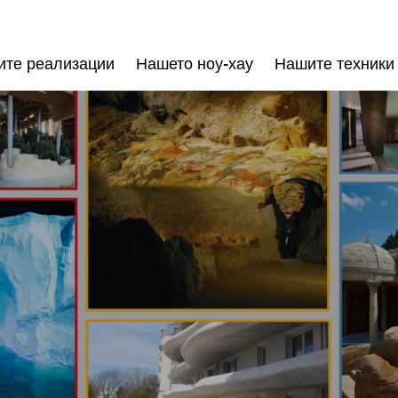
те реализации
Нашето ноу-хау
Нашите техники