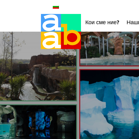
Кои сме ние?
Наши