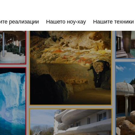
те реализации
Нашето ноу-хау
Нашите техники