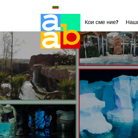
Кои сме ние?
Наши