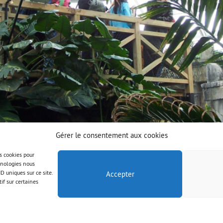
Gérer le consentement aux cookies
es cookies pour
chnologies nous
D uniques sur ce site.
Accepter
if sur certaines
© AAB 2023
Правна информация