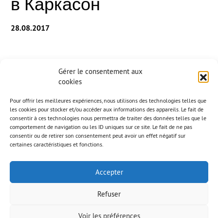
в Каркасон
28.08.2017
Реализация на 1250м² облицовъчни плочи и на 128
Gérer le consentement aux
козирки от бял BSI със синтетични фибри за фасадата
cookies
на Фабриката за изкуства в Каркасон.
Pour offrir les meilleures expériences, nous utilisons des technologies telles que
– панели с ширина 85 см, дебелина 45 мм и различни
les cookies pour stocker et/ou accéder aux informations des appareils. Le fait de
височини, излети в полиуретанов калъп с бамбукова
consentir à ces technologies nous permettra de traiter des données telles que le
щампа
comportement de navigation ou les ID uniques sur ce site. Le fait de ne pas
consentir ou de retirer son consentement peut avoir un effet négatif sur
– козирка с ширина 30 см, дебелина 45 до 100 мм и
certaines caractéristiques et fonctions.
различни дължини (от 7,22 м до 5,35м).
Accepter
Refuser
Voir les préférences