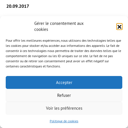
20.09.2017
Gérer le consentement aux
Дружество
ААВ
участва в реализацията, в новия парк
cookies
“Моушън Гейт” в Дубай, на декори от торкрет бетон на
различни атракции като:
Pour offrir les meilleures expériences, nous utilisons des technologies telles que
les cookies pour stocker et/ou accéder aux informations des appareils. Le fait de
consentir à ces technologies nous permettra de traiter des données telles que le
Грийн Хорнит : фасади с аспект тухла
comportement de navigation ou les ID uniques sur ce site. Le fait de ne pas
Ривър Експидишън : корпус на кораб с аспект
consentir ou de retirer son consentement peut avoir un effet négatif sur
метал
certaines caractéristiques et fonctions.
Accepter
Refuser
© AAB 2023
Правна информация
Voir les préférences
Politique de cookies