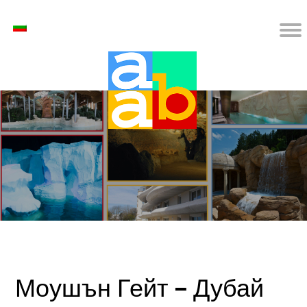
Моушън Гейт – Дубай