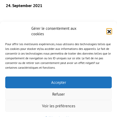
24. September 2021
AAB realized the themed decor of the new attraction
Gérer le consentement aux
„Kondaa“, the highest and fastest roller coaster in the
cookies
Benelux.
Pour offrir les meilleures expériences, nous utilisons des technologies telles que
Design & development
les cookies pour stocker et/ou accéder aux informations des appareils. Le fait de
Carved concrete decorations
consentir à ces technologies nous permettra de traiter des données telles que le
Wooden decorations
comportement de navigation ou les ID uniques sur ce site. Le fait de ne pas
Resin decoration
consentir ou de retirer son consentement peut avoir un effet négatif sur
Props (Lianas, Printed canvas, Rope, Handrail…)
certaines caractéristiques et fonctions.
Floor print
Scenic painting
Accepter
Refuser
Voir les préférences
© AAB 2023
Rechtliche Hinweise