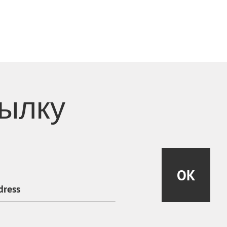
сылку
OK