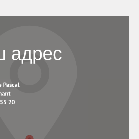
 адрес
e Pascal
mant
 55 20