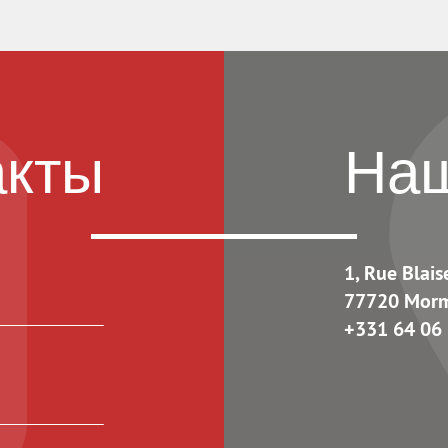
акты
Наш
1, Rue Blais
77720 Mor
+331 64 06