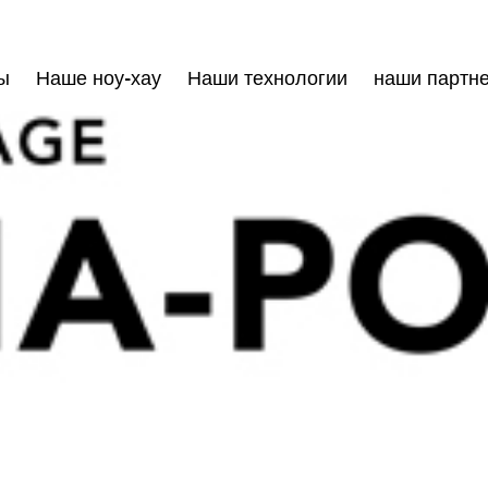
ы
Наше ноу-хау
Наши технологии
наши партн