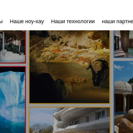
ы
Наше ноу-хау
Наши технологии
наши партн