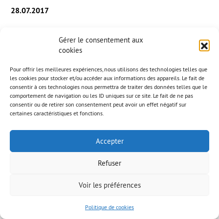
28.07.2017
Gérer le consentement aux
Компания
AAB
приняла участие в следующих
cookies
работах: – Фаза 1: устройство отстойников
(тематическое покрытие и искусственные камни). –
Pour offrir les meilleures expériences, nous utilisons des technologies telles que
les cookies pour stocker et/ou accéder aux informations des appareils. Le fait de
Фаза 2: разработка и обустройство аквапарка: скалы
consentir à ces technologies nous permettra de traiter des données telles que le
+ воспроизведение галло-романской виллы– 1 700
comportement de navigation ou les ID uniques sur ce site. Le fait de ne pas
м².
consentir ou de retirer son consentement peut avoir un effet négatif sur
certaines caractéristiques et fonctions.
Accepter
Refuser
© AAB 2023
Правовая информация
Voir les préférences
Politique de cookies