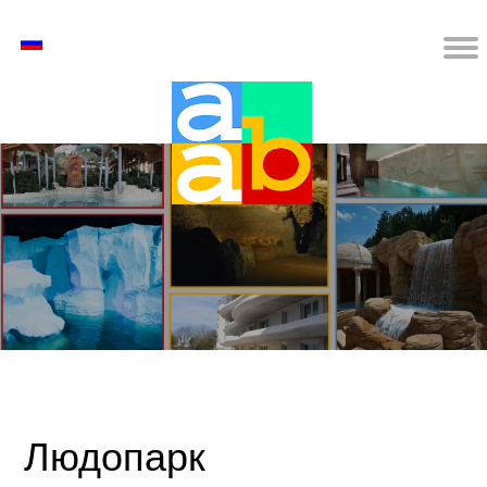
Людопарк