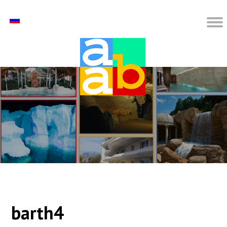
barth4