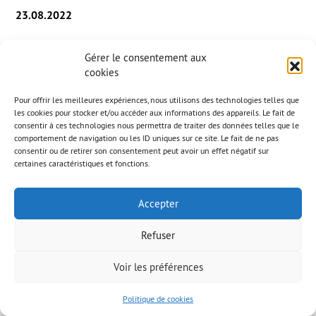
23.08.2022
Gérer le consentement aux
Компания внесла вклад в торкретирование
cookies
архитектурного фасада отеля «Паристер» на улице
Сольнье в Париже
Pour offrir les meilleures expériences, nous utilisons des technologies telles que
les cookies pour stocker et/ou accéder aux informations des appareils. Le fait de
consentir à ces technologies nous permettra de traiter des données telles que le
Установка панелей Trespa и проекция в торкретбетон.
comportement de navigation ou les ID uniques sur ce site. Le fait de ne pas
consentir ou de retirer son consentement peut avoir un effet négatif sur
certaines caractéristiques et fonctions.
Accepter
© AAB 2023
Правовая информация
Refuser
Voir les préférences
Politique de cookies