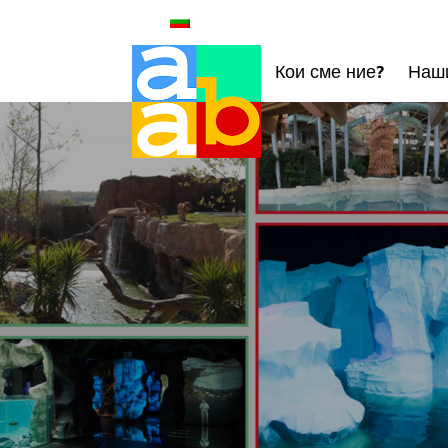
Кои сме ние?
Наши