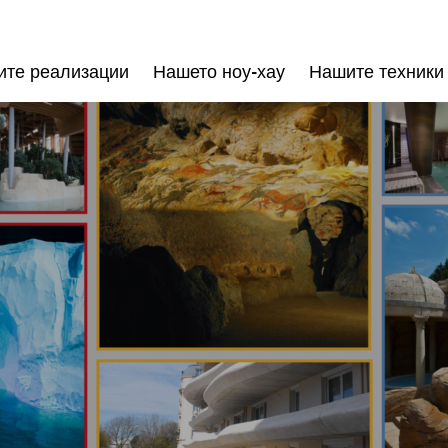
те реализации
Нашето ноу-хау
Нашите техники