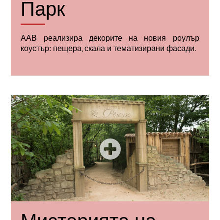
Парк
ААВ
реализира декорите на новия роулър
коустър: пещера, скала и тематизирани фасади.