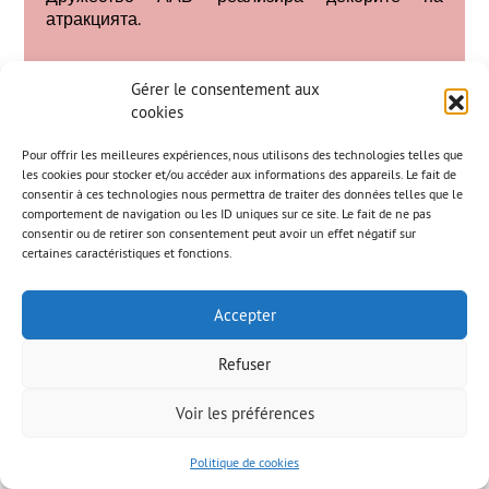
атракцията.
Gérer le consentement aux
cookies
Pour offrir les meilleures expériences, nous utilisons des technologies telles que
les cookies pour stocker et/ou accéder aux informations des appareils. Le fait de
consentir à ces technologies nous permettra de traiter des données telles que le
comportement de navigation ou les ID uniques sur ce site. Le fait de ne pas
consentir ou de retirer son consentement peut avoir un effet négatif sur
certaines caractéristiques et fonctions.
Accepter
Refuser
Атлантика
Voir les préférences
Politique de cookies
Атлантика Суперсплаш: касае се за водно
увеселително влакче, създадено от Марк Райдс,