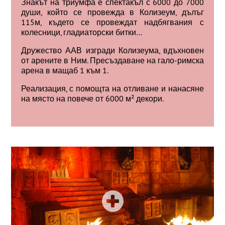
Знакът на триумфа е спектакъл с 6000 до 7000
души, който се провежда в Колизеум, дълъг
115м, където се провеждат надбягвания с
колесници, гладиаторски битки…
Дружество ААВ изгради Колизеума, вдъхновен
от арените в Ним. Пресъздаване на гало-римска
арена в мащаб 1 към 1.
Реализация, с помощта на отливане и нанасяне
на място на повече от 6000 м² декори.