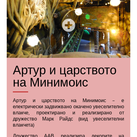
Артур и царството
на Минимоис
Артур и царството на Минимоис – е
електрически задвижвано окачено увеселително
влакче, проектирано и реализирано от
дружество Марк Райдс (вид увеселителни
влакчета)
Дружество
ААВ
реализира декорите на