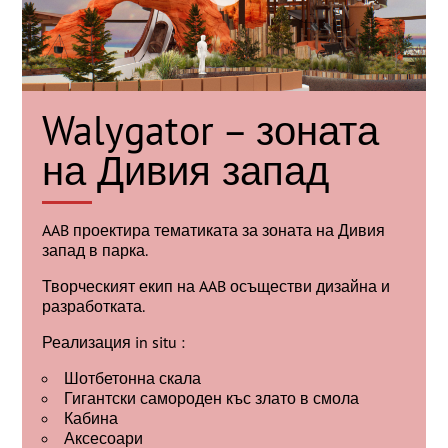
Walygator – зоната
на Дивия запад
AAB проектира тематиката за зоната на Дивия
запад в парка.
Творческият екип на AAB осъществи дизайна и
разработката.
Реализация in situ :
Шотбетонна скала
Гигантски самороден къс злато в смола
Кабина
Аксесоари