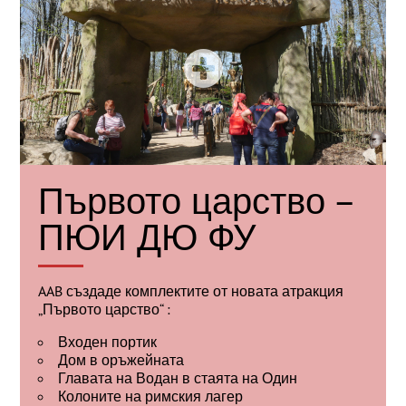
Първото царство –
ПЮИ ДЮ ФУ
AAB създаде комплектите от новата атракция
„Първото царство“ :
Входен портик
Дом в оръжейната
Главата на Водан в стаята на Один
Колоните на римския лагер