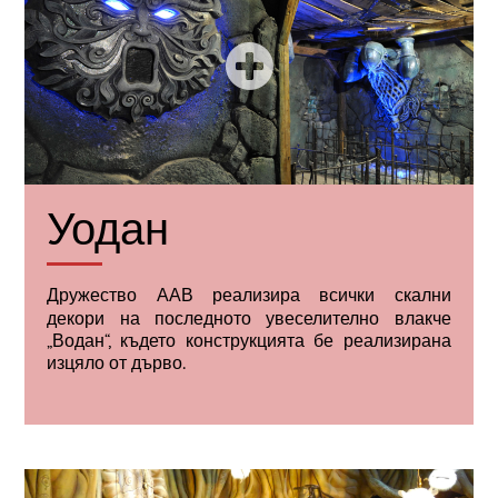
Уодан
Дружество
ААВ
реализира всички скални
декори на последното увеселително влакче
„Водан“, където конструкцията бе реализирана
изцяло от дърво.