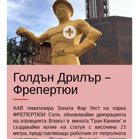
Голдън Дрилър –
Фрепертюи
ААВ
тематизира Зоната Фар Уест на парка
ФРЕПЕРТЮИ Сити, обновявайки декорацията
на атракцията: Влакът в мината “Гран Канион” и
създавайки копие на статуя с височина 23
метра, представляваща работник от петролната