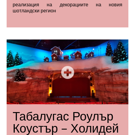
реализация на декорациите на новия
шотландски регион
Табалугас Роулър
Коустър – Холидей