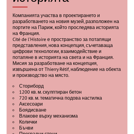
Компанията участва в проектирането и
разработването на новия музей, разположен на
портите на Париж, който проследява историята
на Франция.
Cité de l’Histoire е пространство за потапящи
представления, нова концепция, съчетаваща
цифрови технологии, взаимодействие и
потапяне в историята на света и на Франция.
Мисия за разработване на концепция,
извършена от Thierry Rétif, наблюдение на обекта
и производство на място.
Сториборд
1200 кв. м. скулптиран бетон
720 кв. м. тематична подова настилка
Аксесоари
Боядисване
Влакове върху механизма
Колички
Бъчви
Преградни стени