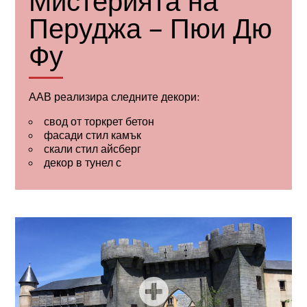
Мистерията на
Перуджа – Пюи Дю
Фу
ААВ реализира следните декори:
свод от торкрет бетон
фасади стил камък
скали стил айсберг
декор в тунел с