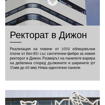
Ректорат в Дижон
Реализация на повече от 1050 облицовъчни
плочи от бял BSI със синтетични фибри за новия
ректорат в Дижон. Размерът на панелите варира
на дебелина според дължините и ширините (от
35мм до 60 мм). Няма идентични панели.