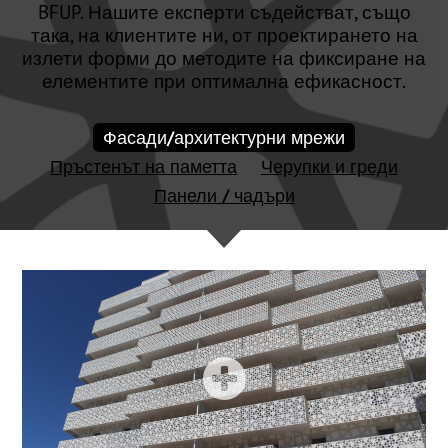
BFUP. Нашите експерти съдействат, също
така, на клиентите ни, от проектирането на
излети форми до методите на фиксиране на
елементите при оптимална ефикасност.
Фасади/архитектурни мрежи
Пръстенът на паметта
Черупки и греди
Панели / чадъри