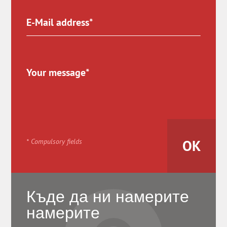
* Compulsory fields
Къде да ни намерите
намерите