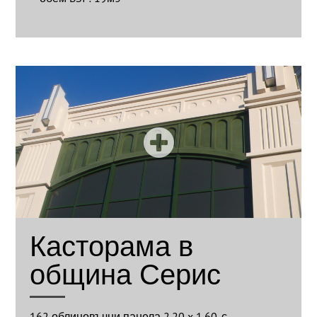
Касторама в
община Серис
162 облицовъчни панела 2.20 x 1.60, с