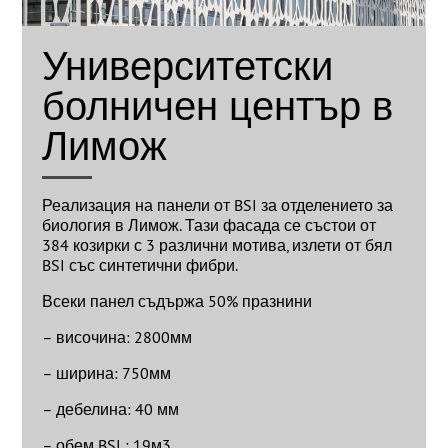
Университетски
болничен център в
Лимож
Реализация на панели от BSI за отделението за
биология в Лимож. Тази фасада се състои от
384 козирки с 3 различни мотива, излети от бял
BSI със синтетични фибри.
Всеки панел съдържа 50% празнини
– височина: 2800мм
– ширина: 750мм
– дебелина: 40 мм
– обем BSI : 19м3