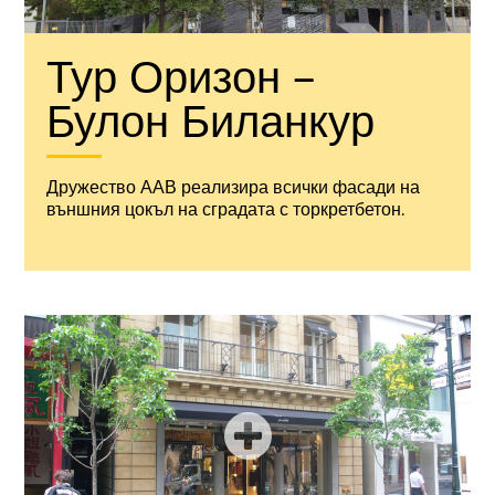
Тур Оризон –
Булон Биланкур
Дружество ААВ реализира всички фасади на
външния цокъл на сградата с торкретбетон.