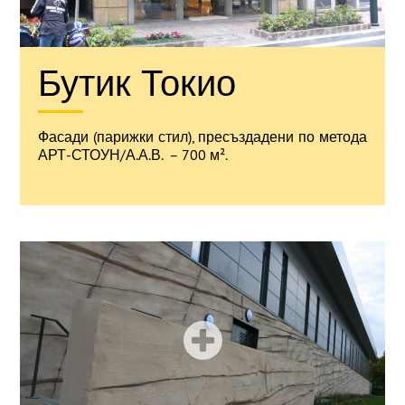
Бутик Токио
Фасади (парижки стил), пресъздадени по метода
АРТ-СТОУН/А.А.В. – 700 м².