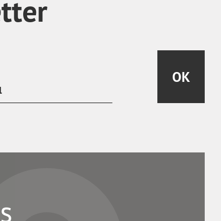
tter
OK
s