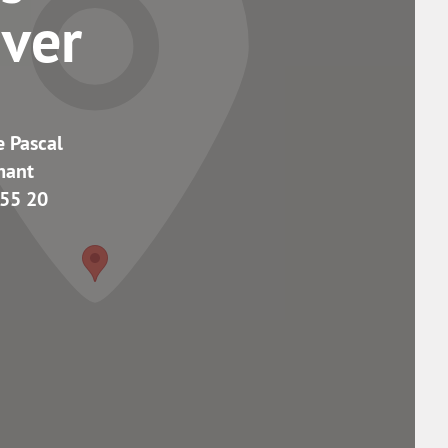
uver
e Pascal
mant
 55 20