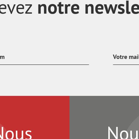
notre newsle
evez
Nous
Nou