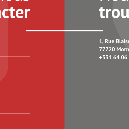
cter
tro
1, Rue Blais
77720 Mor
+331 64 06