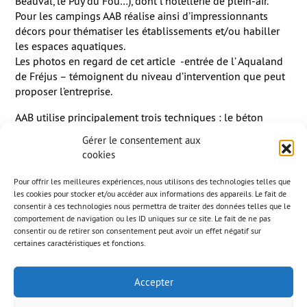
Beauval, le Puy du Fou…), dont l’hôtellerie de plein-air.
Pour les campings AAB réalise ainsi d’impressionnants
décors pour thématiser les établissements et/ou habiller
les espaces aquatiques.
Les photos en regard de cet article -entrée de l’ Aqualand
de Fréjus – témoignent du niveau d’intervention que peut
proposer l’entreprise.
AAB utilise principalement trois techniques : le béton
projeté pour la réalisation de rochers, de grottes, de
Gérer le consentement aux
façades, de ponts, de rivières ou de cascades. Pour les
cookies
éléments de types figurines ou statues, le polyester est
privilégié. Enfin, la technique du béton fibré à ultra hautes
Pour offrir les meilleures expériences, nous utilisons des technologies telles que
performances est également pratiquée par AAB.
les cookies pour stocker et/ou accéder aux informations des appareils. Le fait de
Elle apporte une grande satisfaction à ses utilisateurs en
consentir à ces technologies nous permettra de traiter des données telles que le
comportement de navigation ou les ID uniques sur ce site. Le fait de ne pas
raison de la finesse du grain en surface, de sa résistance et
consentir ou de retirer son consentement peut avoir un effet négatif sur
de la variété des formes qui peuvent être ainsi réalisées.
certaines caractéristiques et fonctions.
Article paru dans « l’officiel des terrains de camping »
–
Visualiser l’article
Accepter