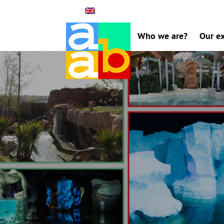
Who we are?
Our ex