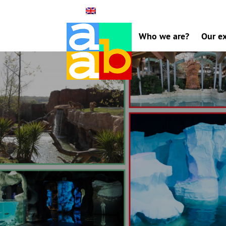
Who we are?
Our ex