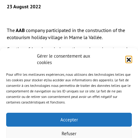
23 August 2022
The
AAB
company participated in the construction of the
ecotourism holiday village in Marne la Vallée.
Creation of Aqualagon’s decoration : a dynamic water park
with slides, lagoons, outdoor pools and a spa area.
Gérer le consentement aux
cookies
Model
Shotcrete rockfill
Pour offrir les meilleures expériences, nous utilisons des technologies telles que
Stone cliff
les cookies pour stocker et/ou accéder aux informations des appareils. Le fait de
Waterfall
consentir à ces technologies nous permettra de traiter des données telles que le
comportement de navigation ou les ID uniques sur ce site. Le fait de ne pas
Seating benches
consentir ou de retirer son consentement peut avoir un effet négatif sur
Climbing walls
certaines caractéristiques et fonctions.
Accepter
Refuser