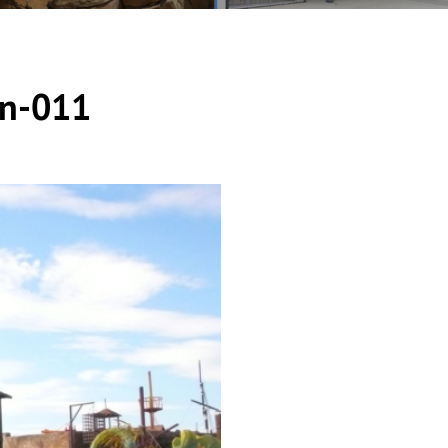
on-011