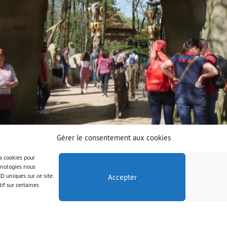
Gérer le consentement aux cookies
es cookies pour
chnologies nous
D uniques sur ce site.
Accepter
if sur certaines
© AAB 2025
Mentions légales