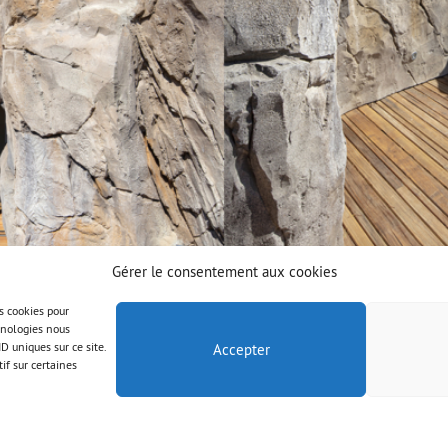
Gérer le consentement aux cookies
es cookies pour
chnologies nous
D uniques sur ce site.
Accepter
if sur certaines
© AAB 2025
Mentions légales