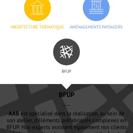
ARCHITECTURE THÉMATIQUE
AMÉNAGEMENTS PAYSAGERS
BFUP
BFUP
AAB
est spécialisé dans la réalisation, au sein de
son atelier, d'éléments préfabriqués complexes en
BFUP. Nos experts assistent également nos clients