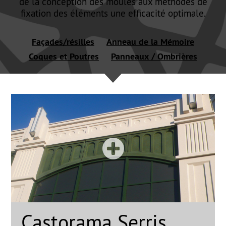
de la conception des moules aux méthodes de
fixation des éléments une efficacité optimale.
Façades/résilles
Anneau de la Mémoire
Coques et Poutres
Panneaux / Ombrières
Castorama Serris