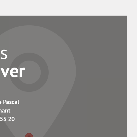
s
uver
e Pascal
mant
 55 20