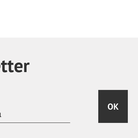
tter
OK