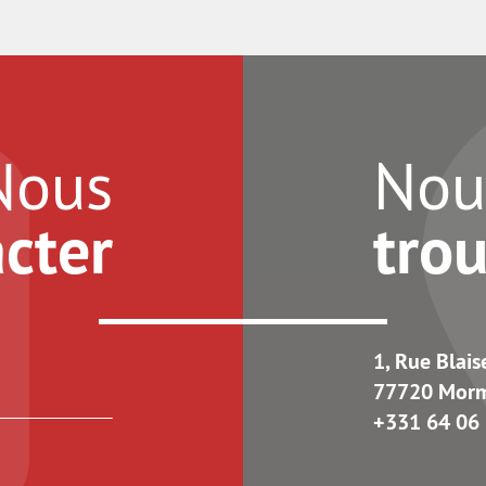
Nous
Nou
cter
tro
1, Rue Blais
77720 Mor
+331 64 06